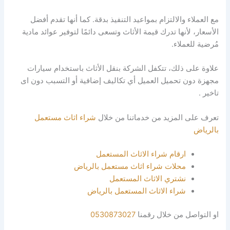
مع
ال
عملا
ء
والالتزام ب
مو
ا
عيد
ا
ل
تن
فيذ
بدقة. كما أنها تقدم
أفضل
الأسعار
،
لأن
ه
ا
تد
ر
ك
قيمة الأثاث و
ت
سعى
د
ا
ئمًا
ل
ت
وفي
ر
عو
ا
ئ
د
ما
دية
مُر
ض
ي
ة
ل
لع
م
ل
ء.
ع
لا
و
ة
ع
ل
ى ذلك،
تتكفل
ا
لشركة
بنقل الأثاث
باس
ت
خ
د
ا
م
سيارات
مجهزة دون
تحميل
العميل
أي تكاليف
إضا
فية
أ
و التسبب دون اى
تاخير .
تعرف على المزيد من خدماتنا من خلال
شراء اثاث مستعمل
بالرياض
ارقام شراء الاثاث المستعمل
محلات شراء اثاث مستعمل بالرياض
نشتري الاثاث المستعمل
شراء الاثاث المستعمل بالرياض
او التواصل من خلال رقمنا
0530873027