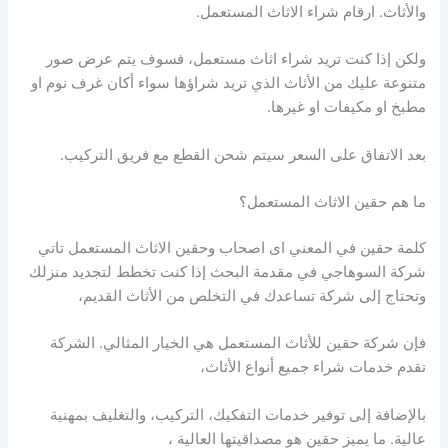
والأثاث. ارقام شراء الاثاث المستعمل.
ولكن إذا كنت تريد شراء اثاث مستعمل، فسوف يتم عرض صور
متنوعة عليك من الأثاث الذي تريد شراؤها سواء أكان غرف نوم او
مطبخ او مكيفات او غيرها.
بعد الاتفاق على السعر سيتم شحن القطع مع فريق التركيب.
ما هم حقين الاثاث المستعمل؟
كلمة حقين في المعني اى اصحاب وحقين الاثاث المستعمل تاتي
شركة السوهاجي في مقدمة البحث
إ
ذا كنت تخطط لتجديد منزلك
وتح
ت
اج
إلى
شركة
تس
اعد
ك في التخلص من
ال
أثاث القديم
،
فإن
شركة حقين للأثاث المستعمل هي
الخيار المثالي. الشركة
تقدم خدم
ا
ت
شر
اء جميع أنواع الأثاث
،
بال
ضافة
إ
لى ت
وفير
خدمات التفكيك
،
التركيب
،
والتغليف
ب
م
هن
ي
ة
ع
ال
ية
. م
ا
ي
مي
ز
حقين
ه
و
مصداقيتها العالية ،