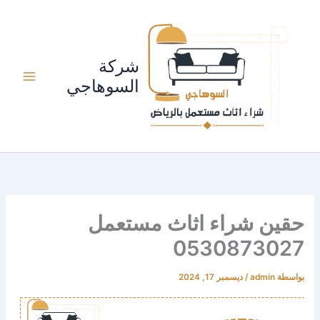
خطي
لى
لمحتوى
شركة
السوهاجي
حقين شراء اثاث مستعمل
0530873027
بواسطة
admin
/
ديسمبر 17, 2024